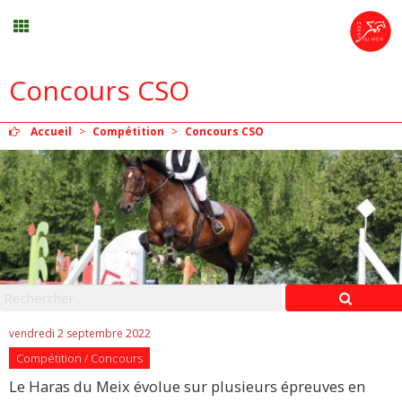
Concours CSO
Randonnée
Accueil
>
Compétition
>
Concours CSO
Planning
Menu
Mon compte
Panier
0
vendredi 2 septembre 2022
Compétition / Concours
Contact
Le Haras du Meix évolue sur plusieurs épreuves en