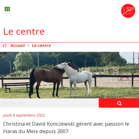
Le centre
Stages vacances
Accueil
>
Le centre
Planning
Menu
Mon compte
Panier
0
jeudi 8 septembre 2022
Christina et David Konczewski gèrent avec passion le
Contact
Haras du Meix depuis 2007.